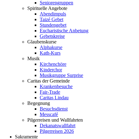
Seniorengruppen
Spirituelle Angebote
Abendimpuls
Taizé Gebet
Stundengebet
Eucharistische Anbetung
Gebetskreise
Glaubenskurse
Alphakurse
Kath-Kurs
Musik
Kirchenchöre
Kinderchor
Musikgruppe Surprise
Caritas der Gemeinde
Krankenbesuche
Fair-Trade
Caritas Lindau
Begegnung
Besuchsdienst
Messcafé
Pilgerreisen und Wallfahrten
Dekanatswallfahrt
Pilgerreisen 2026
Sakramente