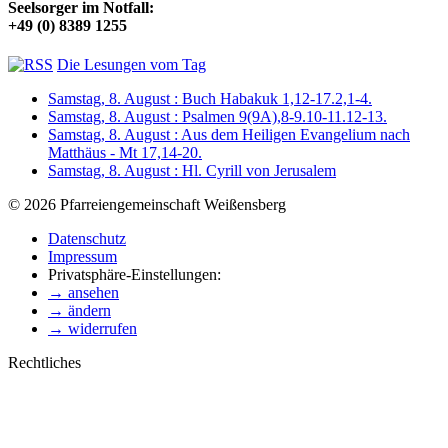
Seelsorger im Notfall:
+49 (0) 8389 1255
Die Lesungen vom Tag
Samstag, 8. August : Buch Habakuk 1,12-17.2,1-4.
Samstag, 8. August : Psalmen 9(9A),8-9.10-11.12-13.
Samstag, 8. August : Aus dem Heiligen Evangelium nach
Matthäus - Mt 17,14-20.
Samstag, 8. August : Hl. Cyrill von Jerusalem
© 2026 Pfarreiengemeinschaft Weißensberg
Datenschutz
Impressum
Privatsphäre-Einstellungen:
→ ansehen
→ ändern
→ widerrufen
Rechtliches
t
T