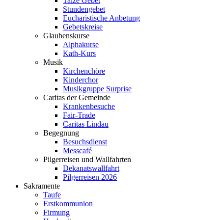
Taizé Gebet
Stundengebet
Eucharistische Anbetung
Gebetskreise
Glaubenskurse
Alphakurse
Kath-Kurs
Musik
Kirchenchöre
Kinderchor
Musikgruppe Surprise
Caritas der Gemeinde
Krankenbesuche
Fair-Trade
Caritas Lindau
Begegnung
Besuchsdienst
Messcafé
Pilgerreisen und Wallfahrten
Dekanatswallfahrt
Pilgerreisen 2026
Sakramente
Taufe
Erstkommunion
Firmung