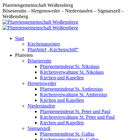
Zum
Pfarreiengemeinschaft Weißensberg
Inhalt
Bösenreutin – Hergensweiler – Niederstaufen – Sigmarszell –
springen
Weißensberg
Start
Kirchenanzeiger
Pfarrbrief „Kirchenschiff“
Pfarreien
Bösenreutin
Pfarrgemeinderat St. Nikolaus
Kirchenverwaltung St. Nikolaus
Kirchen und Kapellen
Hergensweiler
Pfarrgemeinderat St. Ambrosius
Kirchenverwaltung St. Ambrosius
Kirchen und Kapellen
Niederstaufen
Pfarrgemeinderat St. Peter und Paul
Kirchenverwaltung St. Peter und Paul
Kirchen und Kapellen
Sigmarszell
Pfarrgemeinderat St. Gallus
Kirchenverwaltung St. Gallus