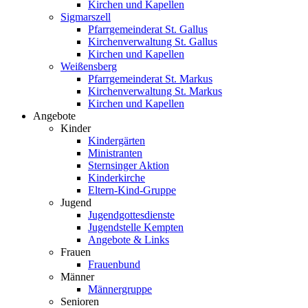
Kirchen und Kapellen
Sigmarszell
Pfarrgemeinderat St. Gallus
Kirchenverwaltung St. Gallus
Kirchen und Kapellen
Weißensberg
Pfarrgemeinderat St. Markus
Kirchenverwaltung St. Markus
Kirchen und Kapellen
Angebote
Kinder
Kindergärten
Ministranten
Sternsinger Aktion
Kinderkirche
Eltern-Kind-Gruppe
Jugend
Jugendgottesdienste
Jugendstelle Kempten
Angebote & Links
Frauen
Frauenbund
Männer
Männergruppe
Senioren