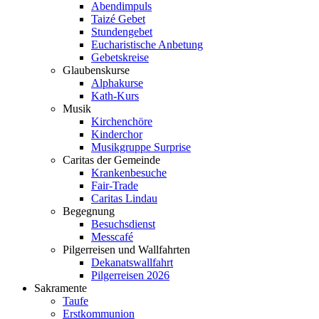
Abendimpuls
Taizé Gebet
Stundengebet
Eucharistische Anbetung
Gebetskreise
Glaubenskurse
Alphakurse
Kath-Kurs
Musik
Kirchenchöre
Kinderchor
Musikgruppe Surprise
Caritas der Gemeinde
Krankenbesuche
Fair-Trade
Caritas Lindau
Begegnung
Besuchsdienst
Messcafé
Pilgerreisen und Wallfahrten
Dekanatswallfahrt
Pilgerreisen 2026
Sakramente
Taufe
Erstkommunion