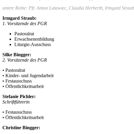
untere Reihe: Pfr. Anton Latawiec, Claudia Herberth, Irmgard Strau
Irmgard Straub:
1. Vorsitzende des PGR
Pastoralrat
Erwachsenenbildung
Liturgie-Ausschuss
Silke Bingger:
2. Vorsitzende des PGR
• Pastoralrat
• Kinder- und Jugendarbeit
• Festausschuss
• Öffentlichkeitsarbeit
Stefanie Pichler:
Schriftführerin
• Festausschuss
• Öffentlichkeitsarbeit
Christine Bingger: