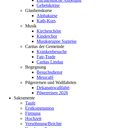
Eucharistische Anbetung
Gebetskreise
Glaubenskurse
Alphakurse
Kath-Kurs
Musik
Kirchenchöre
Kinderchor
Musikgruppe Surprise
Caritas der Gemeinde
Krankenbesuche
Fair-Trade
Caritas Lindau
Begegnung
Besuchsdienst
Messcafé
Pilgerreisen und Wallfahrten
Dekanatswallfahrt
Pilgerreisen 2026
Sakramente
Taufe
Erstkommunion
Firmung
Hochzeit
Versöhnung/Beichte