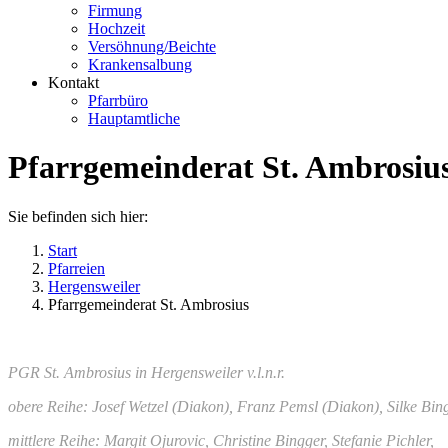
Firmung
Hochzeit
Versöhnung/Beichte
Krankensalbung
Kontakt
Pfarrbüro
Hauptamtliche
Pfarrgemeinderat St. Ambrosiu
Sie befinden sich hier:
Start
Pfarreien
Hergensweiler
Pfarrgemeinderat St. Ambrosius
PGR St. Ambrosius in Hergensweiler v.l.n.r.
obere Reihe: Josef Wetzel (Diakon), Franz Pemsl (Diakon), Silke Bin
mittlere Reihe: Margit Ojurovic, Christine Bingger, Stefanie Pichler,