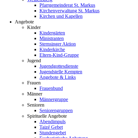
Pfarrgemeinderat St. Markus
Kirchenverwaltung St. Markus
Kirchen und Kapellen
Angebote
Kinder
Kindergärten
Ministranten
Sternsinger Aktion
Kinderkirche
Eltern-Kind-Gruppe
Jugend
Jugendgottesdienste
Jugendstelle Kempten
Angebote & Links
Frauen
Frauenbund
Männer
Männergruppe
Senioren
Seniorengruppen
Spirituelle Angebote
Abendimpuls
Taizé Gebet
Stundengebet