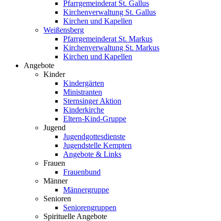
Pfarrgemeinderat St. Gallus
Kirchenverwaltung St. Gallus
Kirchen und Kapellen
Weißensberg
Pfarrgemeinderat St. Markus
Kirchenverwaltung St. Markus
Kirchen und Kapellen
Angebote
Kinder
Kindergärten
Ministranten
Sternsinger Aktion
Kinderkirche
Eltern-Kind-Gruppe
Jugend
Jugendgottesdienste
Jugendstelle Kempten
Angebote & Links
Frauen
Frauenbund
Männer
Männergruppe
Senioren
Seniorengruppen
Spirituelle Angebote