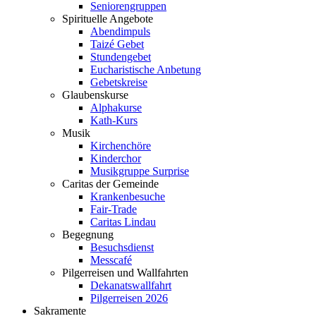
Seniorengruppen
Spirituelle Angebote
Abendimpuls
Taizé Gebet
Stundengebet
Eucharistische Anbetung
Gebetskreise
Glaubenskurse
Alphakurse
Kath-Kurs
Musik
Kirchenchöre
Kinderchor
Musikgruppe Surprise
Caritas der Gemeinde
Krankenbesuche
Fair-Trade
Caritas Lindau
Begegnung
Besuchsdienst
Messcafé
Pilgerreisen und Wallfahrten
Dekanatswallfahrt
Pilgerreisen 2026
Sakramente