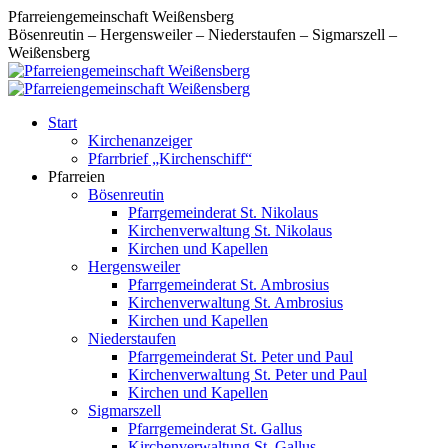
Zum
Pfarreiengemeinschaft Weißensberg
Inhalt
Bösenreutin – Hergensweiler – Niederstaufen – Sigmarszell –
springen
Weißensberg
Start
Kirchenanzeiger
Pfarrbrief „Kirchenschiff“
Pfarreien
Bösenreutin
Pfarrgemeinderat St. Nikolaus
Kirchenverwaltung St. Nikolaus
Kirchen und Kapellen
Hergensweiler
Pfarrgemeinderat St. Ambrosius
Kirchenverwaltung St. Ambrosius
Kirchen und Kapellen
Niederstaufen
Pfarrgemeinderat St. Peter und Paul
Kirchenverwaltung St. Peter und Paul
Kirchen und Kapellen
Sigmarszell
Pfarrgemeinderat St. Gallus
Kirchenverwaltung St. Gallus