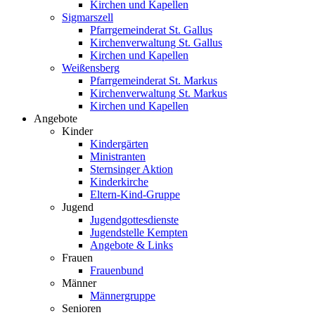
Kirchen und Kapellen
Sigmarszell
Pfarrgemeinderat St. Gallus
Kirchenverwaltung St. Gallus
Kirchen und Kapellen
Weißensberg
Pfarrgemeinderat St. Markus
Kirchenverwaltung St. Markus
Kirchen und Kapellen
Angebote
Kinder
Kindergärten
Ministranten
Sternsinger Aktion
Kinderkirche
Eltern-Kind-Gruppe
Jugend
Jugendgottesdienste
Jugendstelle Kempten
Angebote & Links
Frauen
Frauenbund
Männer
Männergruppe
Senioren