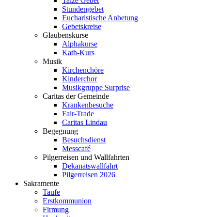
Taizé Gebet
Stundengebet
Eucharistische Anbetung
Gebetskreise
Glaubenskurse
Alphakurse
Kath-Kurs
Musik
Kirchenchöre
Kinderchor
Musikgruppe Surprise
Caritas der Gemeinde
Krankenbesuche
Fair-Trade
Caritas Lindau
Begegnung
Besuchsdienst
Messcafé
Pilgerreisen und Wallfahrten
Dekanatswallfahrt
Pilgerreisen 2026
Sakramente
Taufe
Erstkommunion
Firmung