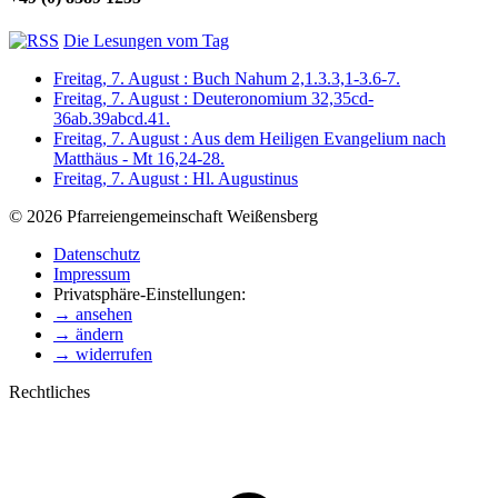
Die Lesungen vom Tag
Freitag, 7. August : Buch Nahum 2,1.3.3,1-3.6-7.
Freitag, 7. August : Deuteronomium 32,35cd-
36ab.39abcd.41.
Freitag, 7. August : Aus dem Heiligen Evangelium nach
Matthäus - Mt 16,24-28.
Freitag, 7. August : Hl. Augustinus
© 2026 Pfarreiengemeinschaft Weißensberg
Datenschutz
Impressum
Privatsphäre-Einstellungen:
→ ansehen
→ ändern
→ widerrufen
Rechtliches
t
T