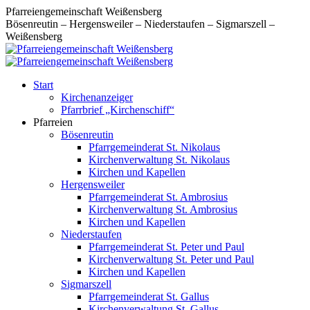
Zum
Pfarreiengemeinschaft Weißensberg
Inhalt
Bösenreutin – Hergensweiler – Niederstaufen – Sigmarszell –
springen
Weißensberg
Start
Kirchenanzeiger
Pfarrbrief „Kirchenschiff“
Pfarreien
Bösenreutin
Pfarrgemeinderat St. Nikolaus
Kirchenverwaltung St. Nikolaus
Kirchen und Kapellen
Hergensweiler
Pfarrgemeinderat St. Ambrosius
Kirchenverwaltung St. Ambrosius
Kirchen und Kapellen
Niederstaufen
Pfarrgemeinderat St. Peter und Paul
Kirchenverwaltung St. Peter und Paul
Kirchen und Kapellen
Sigmarszell
Pfarrgemeinderat St. Gallus
Kirchenverwaltung St. Gallus