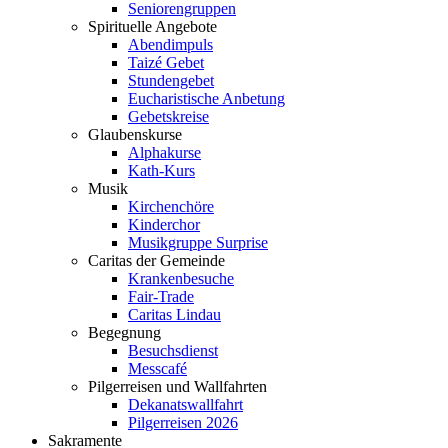
Seniorengruppen
Spirituelle Angebote
Abendimpuls
Taizé Gebet
Stundengebet
Eucharistische Anbetung
Gebetskreise
Glaubenskurse
Alphakurse
Kath-Kurs
Musik
Kirchenchöre
Kinderchor
Musikgruppe Surprise
Caritas der Gemeinde
Krankenbesuche
Fair-Trade
Caritas Lindau
Begegnung
Besuchsdienst
Messcafé
Pilgerreisen und Wallfahrten
Dekanatswallfahrt
Pilgerreisen 2026
Sakramente