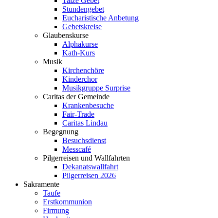
Taizé Gebet
Stundengebet
Eucharistische Anbetung
Gebetskreise
Glaubenskurse
Alphakurse
Kath-Kurs
Musik
Kirchenchöre
Kinderchor
Musikgruppe Surprise
Caritas der Gemeinde
Krankenbesuche
Fair-Trade
Caritas Lindau
Begegnung
Besuchsdienst
Messcafé
Pilgerreisen und Wallfahrten
Dekanatswallfahrt
Pilgerreisen 2026
Sakramente
Taufe
Erstkommunion
Firmung