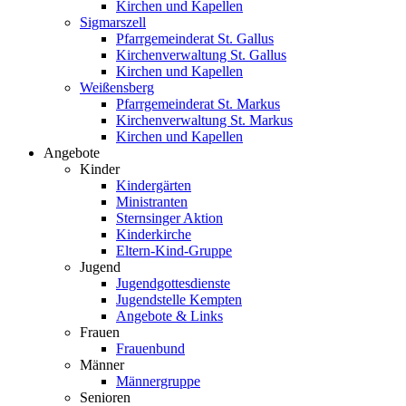
Kirchen und Kapellen
Sigmarszell
Pfarrgemeinderat St. Gallus
Kirchenverwaltung St. Gallus
Kirchen und Kapellen
Weißensberg
Pfarrgemeinderat St. Markus
Kirchenverwaltung St. Markus
Kirchen und Kapellen
Angebote
Kinder
Kindergärten
Ministranten
Sternsinger Aktion
Kinderkirche
Eltern-Kind-Gruppe
Jugend
Jugendgottesdienste
Jugendstelle Kempten
Angebote & Links
Frauen
Frauenbund
Männer
Männergruppe
Senioren