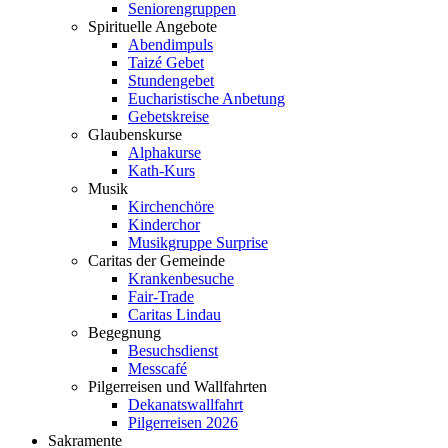
Seniorengruppen
Spirituelle Angebote
Abendimpuls
Taizé Gebet
Stundengebet
Eucharistische Anbetung
Gebetskreise
Glaubenskurse
Alphakurse
Kath-Kurs
Musik
Kirchenchöre
Kinderchor
Musikgruppe Surprise
Caritas der Gemeinde
Krankenbesuche
Fair-Trade
Caritas Lindau
Begegnung
Besuchsdienst
Messcafé
Pilgerreisen und Wallfahrten
Dekanatswallfahrt
Pilgerreisen 2026
Sakramente