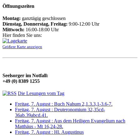
Öffnungszeiten
Montag:
ganztägig geschlossen
Dienstag, Donnerstag, Freitag:
9:00-12:00 Uhr
Mittwoch:
16:00-18:00 Uhr
Hier finden Sie uns:
Größere Karte anzeigen
Seelsorger im Notfall:
+49 (0) 8389 1255
Die Lesungen vom Tag
Freitag, 7. August : Buch Nahum 2,1.3.3,1-3.6-7.
Freitag, 7. August : Deuteronomium 32,35cd-
36ab.39abcd.41.
Freitag, 7. August : Aus dem Heiligen Evangelium nach
Matthäus - Mt 16,24-28.
Freitag, 7. August : Hl. Augustinus