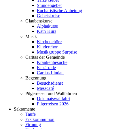
Taizé Gebet
Stundengebet
Eucharistische Anbetung
Gebetskreise
Glaubenskurse
Alphakurse
Kath-Kurs
Musik
Kirchenchöre
Kinderchor
Musikgruppe Surprise
Caritas der Gemeinde
Krankenbesuche
Fair-Trade
Caritas Lindau
Begegnung
Besuchsdienst
Messcafé
Pilgerreisen und Wallfahrten
Dekanatswallfahrt
Pilgerreisen 2026
Sakramente
Taufe
Erstkommunion
Firmung