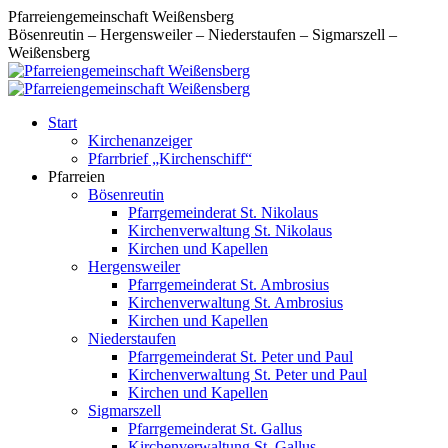
Zum
Pfarreiengemeinschaft Weißensberg
Inhalt
Bösenreutin – Hergensweiler – Niederstaufen – Sigmarszell –
springen
Weißensberg
Start
Kirchenanzeiger
Pfarrbrief „Kirchenschiff“
Pfarreien
Bösenreutin
Pfarrgemeinderat St. Nikolaus
Kirchenverwaltung St. Nikolaus
Kirchen und Kapellen
Hergensweiler
Pfarrgemeinderat St. Ambrosius
Kirchenverwaltung St. Ambrosius
Kirchen und Kapellen
Niederstaufen
Pfarrgemeinderat St. Peter und Paul
Kirchenverwaltung St. Peter und Paul
Kirchen und Kapellen
Sigmarszell
Pfarrgemeinderat St. Gallus
Kirchenverwaltung St. Gallus