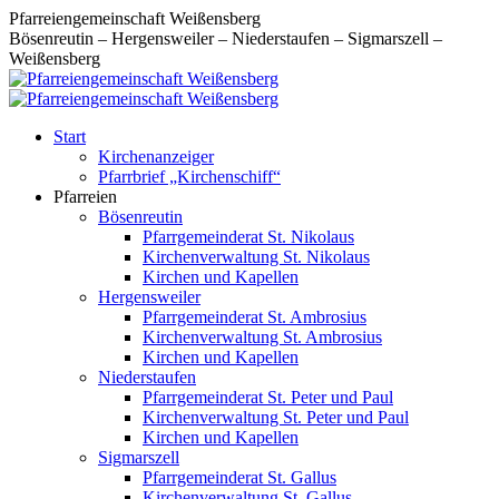
Zum
Pfarreiengemeinschaft Weißensberg
Inhalt
Bösenreutin – Hergensweiler – Niederstaufen – Sigmarszell –
springen
Weißensberg
Start
Kirchenanzeiger
Pfarrbrief „Kirchenschiff“
Pfarreien
Bösenreutin
Pfarrgemeinderat St. Nikolaus
Kirchenverwaltung St. Nikolaus
Kirchen und Kapellen
Hergensweiler
Pfarrgemeinderat St. Ambrosius
Kirchenverwaltung St. Ambrosius
Kirchen und Kapellen
Niederstaufen
Pfarrgemeinderat St. Peter und Paul
Kirchenverwaltung St. Peter und Paul
Kirchen und Kapellen
Sigmarszell
Pfarrgemeinderat St. Gallus
Kirchenverwaltung St. Gallus