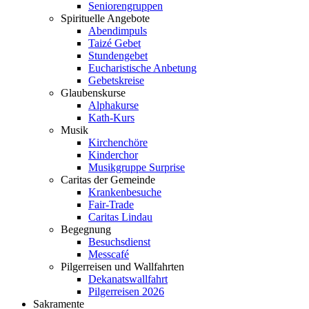
Seniorengruppen
Spirituelle Angebote
Abendimpuls
Taizé Gebet
Stundengebet
Eucharistische Anbetung
Gebetskreise
Glaubenskurse
Alphakurse
Kath-Kurs
Musik
Kirchenchöre
Kinderchor
Musikgruppe Surprise
Caritas der Gemeinde
Krankenbesuche
Fair-Trade
Caritas Lindau
Begegnung
Besuchsdienst
Messcafé
Pilgerreisen und Wallfahrten
Dekanatswallfahrt
Pilgerreisen 2026
Sakramente