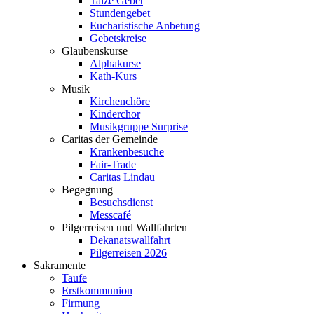
Taizé Gebet
Stundengebet
Eucharistische Anbetung
Gebetskreise
Glaubenskurse
Alphakurse
Kath-Kurs
Musik
Kirchenchöre
Kinderchor
Musikgruppe Surprise
Caritas der Gemeinde
Krankenbesuche
Fair-Trade
Caritas Lindau
Begegnung
Besuchsdienst
Messcafé
Pilgerreisen und Wallfahrten
Dekanatswallfahrt
Pilgerreisen 2026
Sakramente
Taufe
Erstkommunion
Firmung