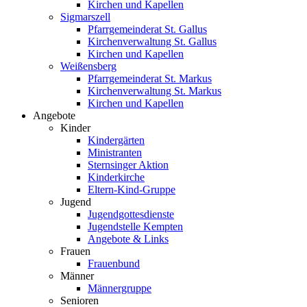
Kirchen und Kapellen
Sigmarszell
Pfarrgemeinderat St. Gallus
Kirchenverwaltung St. Gallus
Kirchen und Kapellen
Weißensberg
Pfarrgemeinderat St. Markus
Kirchenverwaltung St. Markus
Kirchen und Kapellen
Angebote
Kinder
Kindergärten
Ministranten
Sternsinger Aktion
Kinderkirche
Eltern-Kind-Gruppe
Jugend
Jugendgottesdienste
Jugendstelle Kempten
Angebote & Links
Frauen
Frauenbund
Männer
Männergruppe
Senioren