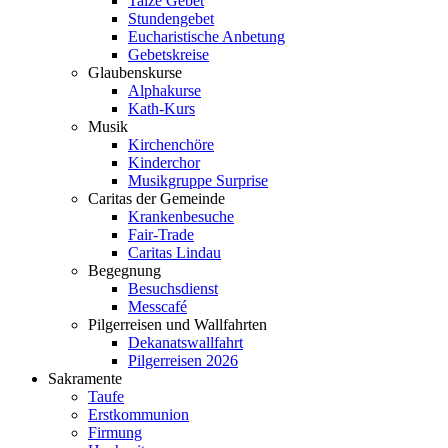
Taizé Gebet
Stundengebet
Eucharistische Anbetung
Gebetskreise
Glaubenskurse
Alphakurse
Kath-Kurs
Musik
Kirchenchöre
Kinderchor
Musikgruppe Surprise
Caritas der Gemeinde
Krankenbesuche
Fair-Trade
Caritas Lindau
Begegnung
Besuchsdienst
Messcafé
Pilgerreisen und Wallfahrten
Dekanatswallfahrt
Pilgerreisen 2026
Sakramente
Taufe
Erstkommunion
Firmung