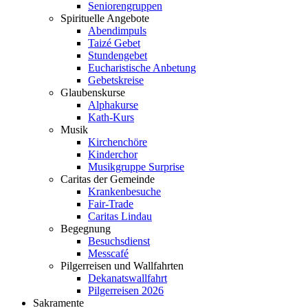
Seniorengruppen
Spirituelle Angebote
Abendimpuls
Taizé Gebet
Stundengebet
Eucharistische Anbetung
Gebetskreise
Glaubenskurse
Alphakurse
Kath-Kurs
Musik
Kirchenchöre
Kinderchor
Musikgruppe Surprise
Caritas der Gemeinde
Krankenbesuche
Fair-Trade
Caritas Lindau
Begegnung
Besuchsdienst
Messcafé
Pilgerreisen und Wallfahrten
Dekanatswallfahrt
Pilgerreisen 2026
Sakramente