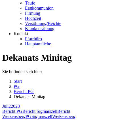
Taufe
Erstkommunion
Firmung
Hochzeit
Versöhnung/Beichte
Krankensalbung
Kontakt
Pfarrbüro
Hauptamtliche
Dekanats Minitag
Sie befinden sich hier:
Start
PG
Bericht PG
Dekanats Minitag
Juli
2
2023
Bericht PG
Bericht Sigmarszell
Bericht
Weißensberg
PG
Sigmarszell
Weißensberg