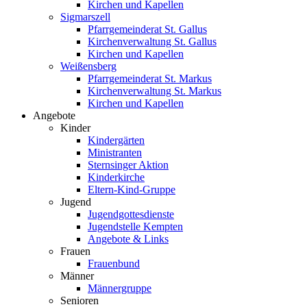
Kirchen und Kapellen
Sigmarszell
Pfarrgemeinderat St. Gallus
Kirchenverwaltung St. Gallus
Kirchen und Kapellen
Weißensberg
Pfarrgemeinderat St. Markus
Kirchenverwaltung St. Markus
Kirchen und Kapellen
Angebote
Kinder
Kindergärten
Ministranten
Sternsinger Aktion
Kinderkirche
Eltern-Kind-Gruppe
Jugend
Jugendgottesdienste
Jugendstelle Kempten
Angebote & Links
Frauen
Frauenbund
Männer
Männergruppe
Senioren