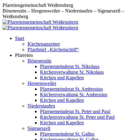
Zum
Pfarreiengemeinschaft Weißensberg
Inhalt
Bösenreutin – Hergensweiler – Niederstaufen – Sigmarszell –
springen
Weißensberg
Start
Kirchenanzeiger
Pfarrbrief „Kirchenschiff“
Pfarreien
Bösenreutin
Pfarrgemeinderat St. Nikolaus
Kirchenverwaltung St. Nikolaus
Kirchen und Kapellen
Hergensweiler
Pfarrgemeinderat St. Ambrosius
Kirchenverwaltung St. Ambrosius
Kirchen und Kapellen
Niederstaufen
Pfarrgemeinderat St. Peter und Paul
Kirchenverwaltung St. Peter und Paul
Kirchen und Kapellen
Sigmarszell
Pfarrgemeinderat St. Gallus
Kirchenverwaltung St. Gallus