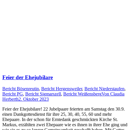
Feier der Ehejubilare
Bericht Bösenreutin
,
Bericht Hergensweiler
,
Bericht Niederstaufen
,
Bericht PG
,
Bericht Sigmarszell
,
Bericht Weißensberg
Von
Claudia
Herberth
2. Oktober 2023
Feier der Ehejubilare! 22 Jubelpaare feierten am Samstag den 30.9.
einen Dankgottesdienst für ihre 25, 30, 40, 55, 60 und mehr
Ehepaare. In der schon für Erntedank geschmückten Kirche St.
Markus, erzählten zwei Ehepaare wie es ihnen in ihrer Ehe ging und
wie sie es zu so langer Gemeinsamkeit geschafft haben. Mit Gottes