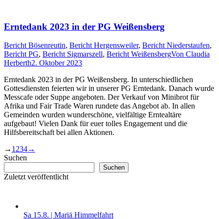
Erntedank 2023 in der PG Weißensberg
Bericht Bösenreutin
,
Bericht Hergensweiler
,
Bericht Niederstaufen
,
Bericht PG
,
Bericht Sigmarszell
,
Bericht Weißensberg
Von
Claudia
Herberth
2. Oktober 2023
Erntedank 2023 in der PG Weißensberg. In unterschiedlichen
Gottesdiensten feierten wir in unserer PG Erntedank. Danach wurde
Messcafe oder Suppe angeboten. Der Verkauf von Minibrot für
Afrika und Fair Trade Waren rundete das Angebot ab. In allen
Gemeinden wurden wunderschöne, vielfältige Erntealtäre
aufgebaut! Vielen Dank für euer tolles Engagement und die
Hilfsbereitschaft bei allen Aktionen.
→
1
2
3
4
→
Suchen
Suchen
Zuletzt veröffentlicht
Sa 15.8. | Mariä Himmelfahrt