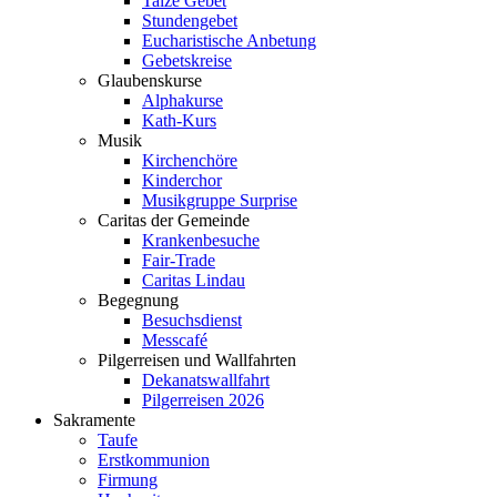
Taizé Gebet
Stundengebet
Eucharistische Anbetung
Gebetskreise
Glaubenskurse
Alphakurse
Kath-Kurs
Musik
Kirchenchöre
Kinderchor
Musikgruppe Surprise
Caritas der Gemeinde
Krankenbesuche
Fair-Trade
Caritas Lindau
Begegnung
Besuchsdienst
Messcafé
Pilgerreisen und Wallfahrten
Dekanatswallfahrt
Pilgerreisen 2026
Sakramente
Taufe
Erstkommunion
Firmung