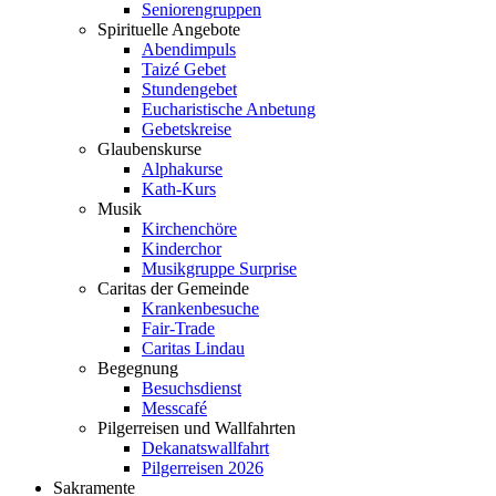
Seniorengruppen
Spirituelle Angebote
Abendimpuls
Taizé Gebet
Stundengebet
Eucharistische Anbetung
Gebetskreise
Glaubenskurse
Alphakurse
Kath-Kurs
Musik
Kirchenchöre
Kinderchor
Musikgruppe Surprise
Caritas der Gemeinde
Krankenbesuche
Fair-Trade
Caritas Lindau
Begegnung
Besuchsdienst
Messcafé
Pilgerreisen und Wallfahrten
Dekanatswallfahrt
Pilgerreisen 2026
Sakramente