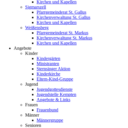
Kirchen und Kapellen
Sigmarszell
Pfarrgemeinderat St. Gallus
Kirchenverwaltung St. Gallus
Kirchen und Kapellen
Weißensberg
Pfarrgemeinderat St. Markus
Kirchenverwaltung St. Markus
Kirchen und Kapellen
Angebote
Kinder
Kindergärten
Ministranten
Sternsinger Aktion
Kinderkirche
Eltern-Kind-Gruppe
Jugend
Jugendgottesdienste
Jugendstelle Kempten
Angebote & Links
Frauen
Frauenbund
Männer
Männergruppe
Senioren