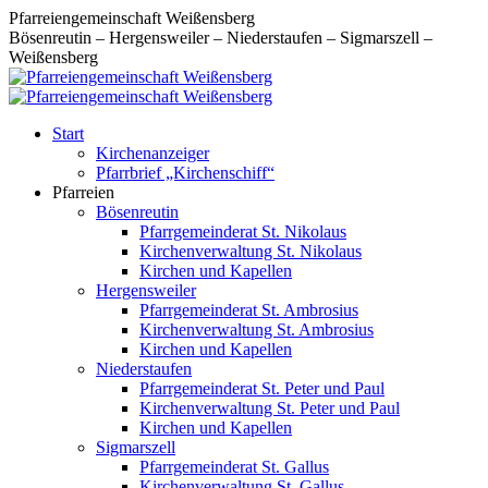
Zum
Pfarreiengemeinschaft Weißensberg
Inhalt
Bösenreutin – Hergensweiler – Niederstaufen – Sigmarszell –
springen
Weißensberg
Start
Kirchenanzeiger
Pfarrbrief „Kirchenschiff“
Pfarreien
Bösenreutin
Pfarrgemeinderat St. Nikolaus
Kirchenverwaltung St. Nikolaus
Kirchen und Kapellen
Hergensweiler
Pfarrgemeinderat St. Ambrosius
Kirchenverwaltung St. Ambrosius
Kirchen und Kapellen
Niederstaufen
Pfarrgemeinderat St. Peter und Paul
Kirchenverwaltung St. Peter und Paul
Kirchen und Kapellen
Sigmarszell
Pfarrgemeinderat St. Gallus
Kirchenverwaltung St. Gallus