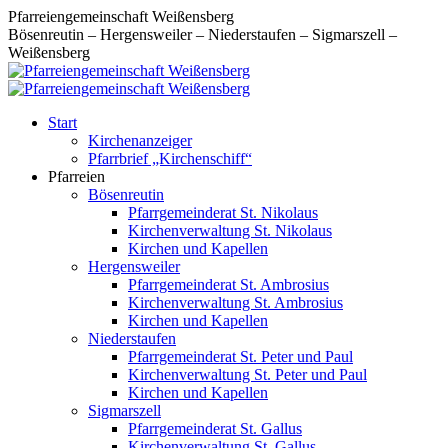
Zum
Pfarreiengemeinschaft Weißensberg
Inhalt
Bösenreutin – Hergensweiler – Niederstaufen – Sigmarszell –
springen
Weißensberg
Start
Kirchenanzeiger
Pfarrbrief „Kirchenschiff“
Pfarreien
Bösenreutin
Pfarrgemeinderat St. Nikolaus
Kirchenverwaltung St. Nikolaus
Kirchen und Kapellen
Hergensweiler
Pfarrgemeinderat St. Ambrosius
Kirchenverwaltung St. Ambrosius
Kirchen und Kapellen
Niederstaufen
Pfarrgemeinderat St. Peter und Paul
Kirchenverwaltung St. Peter und Paul
Kirchen und Kapellen
Sigmarszell
Pfarrgemeinderat St. Gallus
Kirchenverwaltung St. Gallus