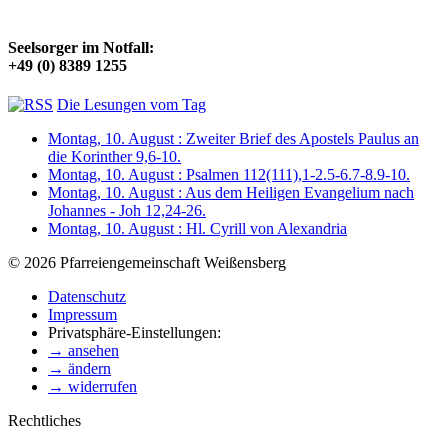
Seelsorger im Notfall:
+49 (0) 8389 1255
Die Lesungen vom Tag
Montag, 10. August : Zweiter Brief des Apostels Paulus an
die Korinther 9,6-10.
Montag, 10. August : Psalmen 112(111),1-2.5-6.7-8.9-10.
Montag, 10. August : Aus dem Heiligen Evangelium nach
Johannes - Joh 12,24-26.
Montag, 10. August : Hl. Cyrill von Alexandria
© 2026 Pfarreiengemeinschaft Weißensberg
Datenschutz
Impressum
Privatsphäre-Einstellungen:
→ ansehen
→ ändern
→ widerrufen
Rechtliches