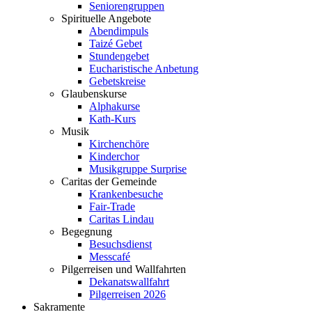
Seniorengruppen
Spirituelle Angebote
Abendimpuls
Taizé Gebet
Stundengebet
Eucharistische Anbetung
Gebetskreise
Glaubenskurse
Alphakurse
Kath-Kurs
Musik
Kirchenchöre
Kinderchor
Musikgruppe Surprise
Caritas der Gemeinde
Krankenbesuche
Fair-Trade
Caritas Lindau
Begegnung
Besuchsdienst
Messcafé
Pilgerreisen und Wallfahrten
Dekanatswallfahrt
Pilgerreisen 2026
Sakramente