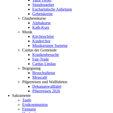
Taizé Gebet
Stundengebet
Eucharistische Anbetung
Gebetskreise
Glaubenskurse
Alphakurse
Kath-Kurs
Musik
Kirchenchöre
Kinderchor
Musikgruppe Surprise
Caritas der Gemeinde
Krankenbesuche
Fair-Trade
Caritas Lindau
Begegnung
Besuchsdienst
Messcafé
Pilgerreisen und Wallfahrten
Dekanatswallfahrt
Pilgerreisen 2026
Sakramente
Taufe
Erstkommunion
Firmung