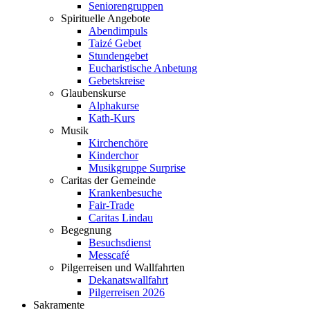
Seniorengruppen
Spirituelle Angebote
Abendimpuls
Taizé Gebet
Stundengebet
Eucharistische Anbetung
Gebetskreise
Glaubenskurse
Alphakurse
Kath-Kurs
Musik
Kirchenchöre
Kinderchor
Musikgruppe Surprise
Caritas der Gemeinde
Krankenbesuche
Fair-Trade
Caritas Lindau
Begegnung
Besuchsdienst
Messcafé
Pilgerreisen und Wallfahrten
Dekanatswallfahrt
Pilgerreisen 2026
Sakramente