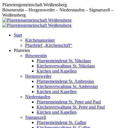
Zum
Pfarreiengemeinschaft Weißensberg
Inhalt
Bösenreutin – Hergensweiler – Niederstaufen – Sigmarszell –
springen
Weißensberg
Start
Kirchenanzeiger
Pfarrbrief „Kirchenschiff“
Pfarreien
Bösenreutin
Pfarrgemeinderat St. Nikolaus
Kirchenverwaltung St. Nikolaus
Kirchen und Kapellen
Hergensweiler
Pfarrgemeinderat St. Ambrosius
Kirchenverwaltung St. Ambrosius
Kirchen und Kapellen
Niederstaufen
Pfarrgemeinderat St. Peter und Paul
Kirchenverwaltung St. Peter und Paul
Kirchen und Kapellen
Sigmarszell
Pfarrgemeinderat St. Gallus
Kirchenverwaltung St. Gallus