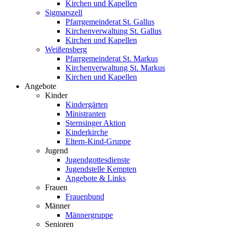
Kirchen und Kapellen
Sigmarszell
Pfarrgemeinderat St. Gallus
Kirchenverwaltung St. Gallus
Kirchen und Kapellen
Weißensberg
Pfarrgemeinderat St. Markus
Kirchenverwaltung St. Markus
Kirchen und Kapellen
Angebote
Kinder
Kindergärten
Ministranten
Sternsinger Aktion
Kinderkirche
Eltern-Kind-Gruppe
Jugend
Jugendgottesdienste
Jugendstelle Kempten
Angebote & Links
Frauen
Frauenbund
Männer
Männergruppe
Senioren