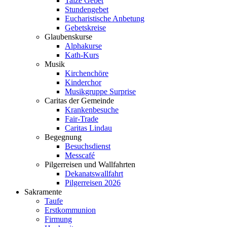
Taizé Gebet
Stundengebet
Eucharistische Anbetung
Gebetskreise
Glaubenskurse
Alphakurse
Kath-Kurs
Musik
Kirchenchöre
Kinderchor
Musikgruppe Surprise
Caritas der Gemeinde
Krankenbesuche
Fair-Trade
Caritas Lindau
Begegnung
Besuchsdienst
Messcafé
Pilgerreisen und Wallfahrten
Dekanatswallfahrt
Pilgerreisen 2026
Sakramente
Taufe
Erstkommunion
Firmung