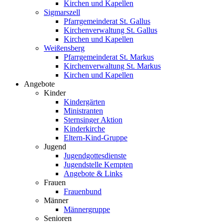
Kirchen und Kapellen
Sigmarszell
Pfarrgemeinderat St. Gallus
Kirchenverwaltung St. Gallus
Kirchen und Kapellen
Weißensberg
Pfarrgemeinderat St. Markus
Kirchenverwaltung St. Markus
Kirchen und Kapellen
Angebote
Kinder
Kindergärten
Ministranten
Sternsinger Aktion
Kinderkirche
Eltern-Kind-Gruppe
Jugend
Jugendgottesdienste
Jugendstelle Kempten
Angebote & Links
Frauen
Frauenbund
Männer
Männergruppe
Senioren