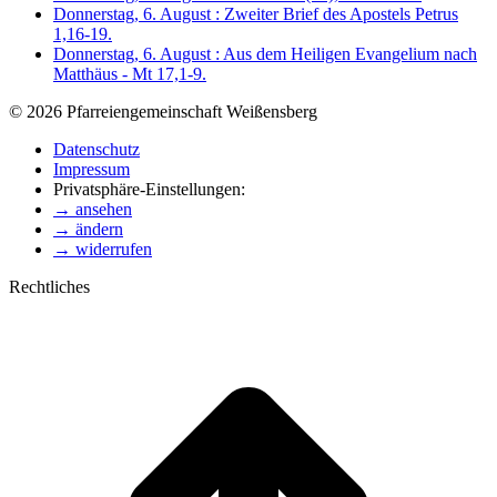
Donnerstag, 6. August : Zweiter Brief des Apostels Petrus
1,16-19.
Donnerstag, 6. August : Aus dem Heiligen Evangelium nach
Matthäus - Mt 17,1-9.
© 2026 Pfarreiengemeinschaft Weißensberg
Datenschutz
Impressum
Privatsphäre-Einstellungen:
→ ansehen
→ ändern
→ widerrufen
Rechtliches
t
T