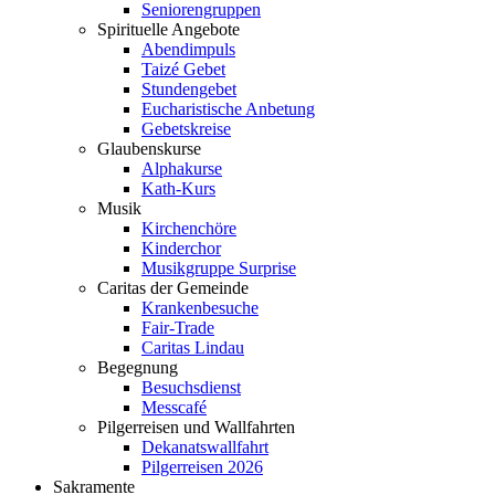
Seniorengruppen
Spirituelle Angebote
Abendimpuls
Taizé Gebet
Stundengebet
Eucharistische Anbetung
Gebetskreise
Glaubenskurse
Alphakurse
Kath-Kurs
Musik
Kirchenchöre
Kinderchor
Musikgruppe Surprise
Caritas der Gemeinde
Krankenbesuche
Fair-Trade
Caritas Lindau
Begegnung
Besuchsdienst
Messcafé
Pilgerreisen und Wallfahrten
Dekanatswallfahrt
Pilgerreisen 2026
Sakramente