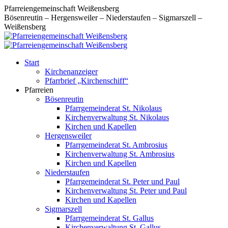
Zum
Pfarreiengemeinschaft Weißensberg
Inhalt
Bösenreutin – Hergensweiler – Niederstaufen – Sigmarszell –
springen
Weißensberg
Start
Kirchenanzeiger
Pfarrbrief „Kirchenschiff“
Pfarreien
Bösenreutin
Pfarrgemeinderat St. Nikolaus
Kirchenverwaltung St. Nikolaus
Kirchen und Kapellen
Hergensweiler
Pfarrgemeinderat St. Ambrosius
Kirchenverwaltung St. Ambrosius
Kirchen und Kapellen
Niederstaufen
Pfarrgemeinderat St. Peter und Paul
Kirchenverwaltung St. Peter und Paul
Kirchen und Kapellen
Sigmarszell
Pfarrgemeinderat St. Gallus
Kirchenverwaltung St. Gallus