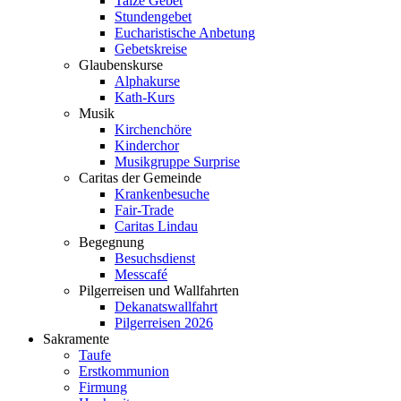
Taizé Gebet
Stundengebet
Eucharistische Anbetung
Gebetskreise
Glaubenskurse
Alphakurse
Kath-Kurs
Musik
Kirchenchöre
Kinderchor
Musikgruppe Surprise
Caritas der Gemeinde
Krankenbesuche
Fair-Trade
Caritas Lindau
Begegnung
Besuchsdienst
Messcafé
Pilgerreisen und Wallfahrten
Dekanatswallfahrt
Pilgerreisen 2026
Sakramente
Taufe
Erstkommunion
Firmung