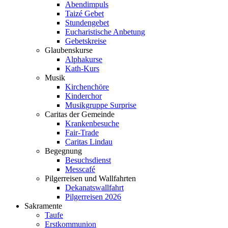
Abendimpuls
Taizé Gebet
Stundengebet
Eucharistische Anbetung
Gebetskreise
Glaubenskurse
Alphakurse
Kath-Kurs
Musik
Kirchenchöre
Kinderchor
Musikgruppe Surprise
Caritas der Gemeinde
Krankenbesuche
Fair-Trade
Caritas Lindau
Begegnung
Besuchsdienst
Messcafé
Pilgerreisen und Wallfahrten
Dekanatswallfahrt
Pilgerreisen 2026
Sakramente
Taufe
Erstkommunion