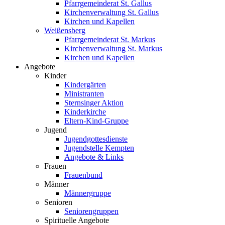
Pfarrgemeinderat St. Gallus
Kirchenverwaltung St. Gallus
Kirchen und Kapellen
Weißensberg
Pfarrgemeinderat St. Markus
Kirchenverwaltung St. Markus
Kirchen und Kapellen
Angebote
Kinder
Kindergärten
Ministranten
Sternsinger Aktion
Kinderkirche
Eltern-Kind-Gruppe
Jugend
Jugendgottesdienste
Jugendstelle Kempten
Angebote & Links
Frauen
Frauenbund
Männer
Männergruppe
Senioren
Seniorengruppen
Spirituelle Angebote