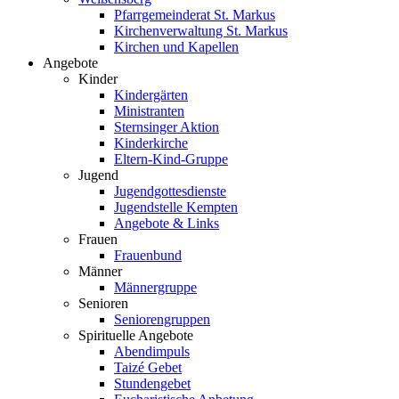
Pfarrgemeinderat St. Markus
Kirchenverwaltung St. Markus
Kirchen und Kapellen
Angebote
Kinder
Kindergärten
Ministranten
Sternsinger Aktion
Kinderkirche
Eltern-Kind-Gruppe
Jugend
Jugendgottesdienste
Jugendstelle Kempten
Angebote & Links
Frauen
Frauenbund
Männer
Männergruppe
Senioren
Seniorengruppen
Spirituelle Angebote
Abendimpuls
Taizé Gebet
Stundengebet