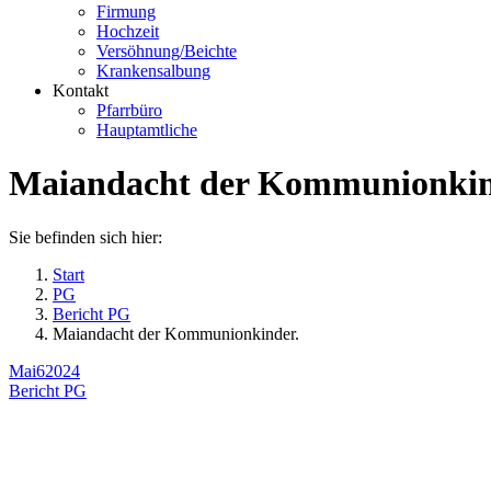
Firmung
Hochzeit
Versöhnung/Beichte
Krankensalbung
Kontakt
Pfarrbüro
Hauptamtliche
Maiandacht der Kommunionkin
Sie befinden sich hier:
Start
PG
Bericht PG
Maiandacht der Kommunionkinder.
Mai
6
2024
Bericht PG