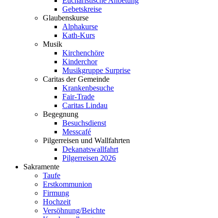
Eucharistische Anbetung
Gebetskreise
Glaubenskurse
Alphakurse
Kath-Kurs
Musik
Kirchenchöre
Kinderchor
Musikgruppe Surprise
Caritas der Gemeinde
Krankenbesuche
Fair-Trade
Caritas Lindau
Begegnung
Besuchsdienst
Messcafé
Pilgerreisen und Wallfahrten
Dekanatswallfahrt
Pilgerreisen 2026
Sakramente
Taufe
Erstkommunion
Firmung
Hochzeit
Versöhnung/Beichte