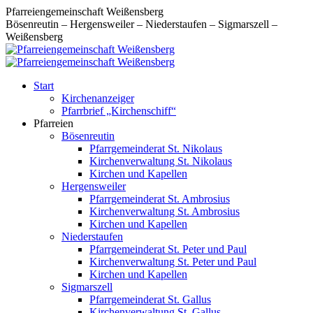
Zum
Pfarreiengemeinschaft Weißensberg
Inhalt
Bösenreutin – Hergensweiler – Niederstaufen – Sigmarszell –
springen
Weißensberg
Start
Kirchenanzeiger
Pfarrbrief „Kirchenschiff“
Pfarreien
Bösenreutin
Pfarrgemeinderat St. Nikolaus
Kirchenverwaltung St. Nikolaus
Kirchen und Kapellen
Hergensweiler
Pfarrgemeinderat St. Ambrosius
Kirchenverwaltung St. Ambrosius
Kirchen und Kapellen
Niederstaufen
Pfarrgemeinderat St. Peter und Paul
Kirchenverwaltung St. Peter und Paul
Kirchen und Kapellen
Sigmarszell
Pfarrgemeinderat St. Gallus
Kirchenverwaltung St. Gallus